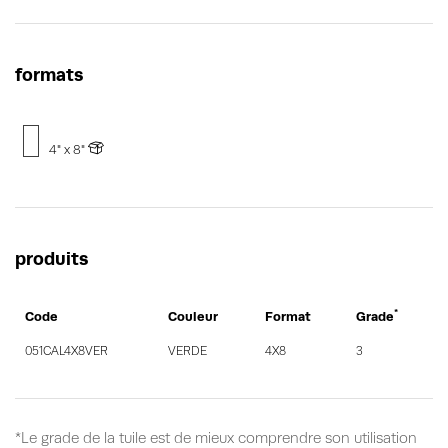
formats
4" x 8"
produits
*
Code
Couleur
Format
Grade
051CAL4X8VER
VERDE
4X8
3
*Le grade de la tuile est de mieux comprendre son utilisation