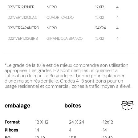
021VER1212NER
NERO
12X12
4
021VER1212QUAC
QUADRI CALDO
12X12
4
021VER2424NERO
NERO
24X24
4
0221VER1212GIRB
GIRANDOLA BIANCO
12X12
4
*Le grade de la tuile est de mieux comprendre son utilisation
appropriée. Les grades 1-2 sont destinés uniquement à
l’utilisation du mur. La 3e grade est bonne pour le plancher
d’une maison résidentielle. Grades 4-5 sont bons pour un
usage résidentiel et commercial; zones à trafic moyen à élevé.
embalage
boîtes
Format
12 X 12
24 X 24
12x12
Pièces
14
4
14
PC
13.42
15.5
13.42