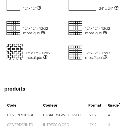
12" x 12"
24" x 24"
12" x 12" - 12x12
12" x 12" - 12x12
mosaïque
mosaïque
12" x 12" - 12x12
12" x 12" - 12x12
mosaïque
mosaïque
produits
*
Code
Couleur
Format
Grade
021VER1212BASB
BASKETWEAVE BIANCO
12X12
4
021VER1212INTO
INTRECCIO ORO
12X12
4