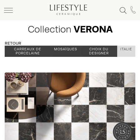
Collection
VERONA
RETOUR
CARREAUX DE
MOSAÏQUES
CHOIX DU
ITALIE
PORCELAINE
DESIGNER