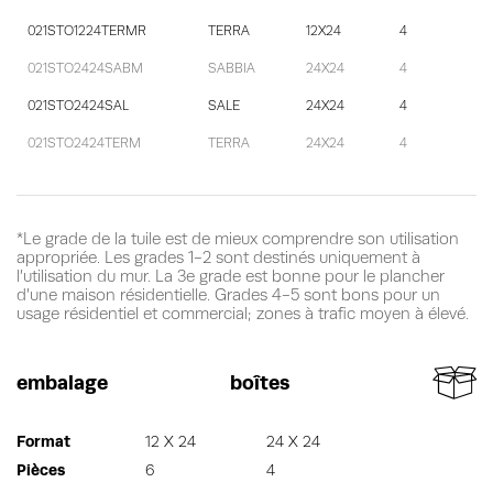
021STO1224TERMR
TERRA
12X24
4
021STO2424SABM
SABBIA
24X24
4
021STO2424SAL
SALE
24X24
4
021STO2424TERM
TERRA
24X24
4
*Le grade de la tuile est de mieux comprendre son utilisation
appropriée. Les grades 1-2 sont destinés uniquement à
l’utilisation du mur. La 3e grade est bonne pour le plancher
d’une maison résidentielle. Grades 4-5 sont bons pour un
usage résidentiel et commercial; zones à trafic moyen à élevé.
embalage
boîtes
Format
12 X 24
24 X 24
Pièces
6
4