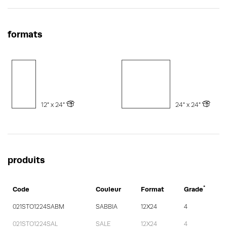
formats
12" x 24"
24" x 24"
produits
*
Code
Couleur
Format
Grade
021STO1224SABM
SABBIA
12X24
4
021STO1224SAL
SALE
12X24
4