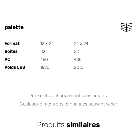
palette
Format
12 x 24
24 x 24
Boîtes
32
32
PC
496
496
Poids LBS
1920
2016
Prix sujets à changement sans préavis.
Couleurs, dimensions et nuances peuvent varier.
Produits
similaires