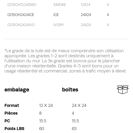
021SOH1224SMO
SMOKE
12X24
4
021SOH2424ICE
ICE
24X24
4
021SOH2424IVO
IVORY
24X24
4
*Le grade de la tuile est de mieux comprendre son utilisation
appropriée. Les grades 1-2 sont destinés uniquement à
l’utilisation du mur. La 3e grade est bonne pour le plancher
d’une maison résidentielle. Grades 4-5 sont bons pour un
usage résidentiel et commercial; zones à trafic moyen à élevé.
embalage
boîtes
Format
12 X 24
24 X 24
Pièces
8
4
PC
15.5
15.5
Poids LBS
60
63