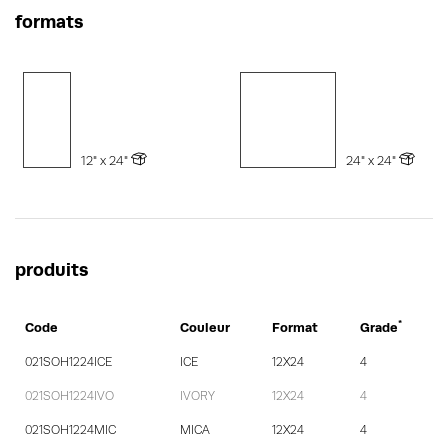
formats
12" x 24"
24" x 24"
produits
*
Code
Couleur
Format
Grade
021SOH1224ICE
ICE
12X24
4
021SOH1224IVO
IVORY
12X24
4
021SOH1224MIC
MICA
12X24
4