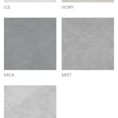
ICE
IVORY
MICA
MIST