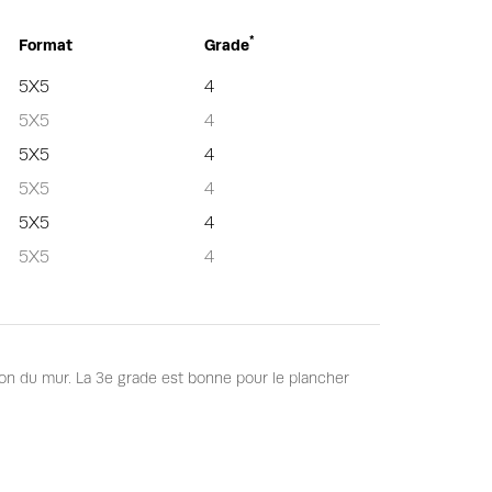
*
Format
Grade
5X5
4
5X5
4
5X5
4
5X5
4
5X5
4
5X5
4
tion du mur. La 3e grade est bonne pour le plancher