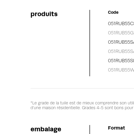
produits
Code
051RUB55C
051RUB55G
051RUB55S
051RUB55S
051RUB55S
051RUB55W
*Le grade de la tuile est de mieux comprendre son util
d’une maison résidentielle. Grades 4-5 sont bons pour 
embalage
Format