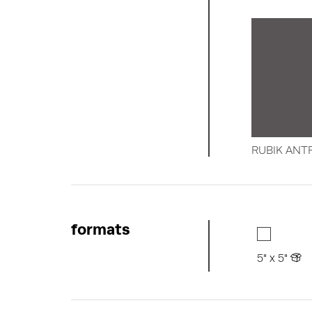
RUBIK ANT
formats
5" x 5"