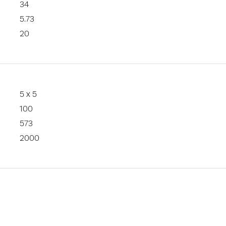
34
5.73
20
5 x 5
100
573
2000