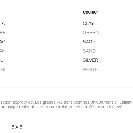
Couleur
LA
CLAY
RE
GREEN
AG
SAGE
AN
SAND
IL
SILVER
HI
WHITE
isation appropriée. Les grades 1-2 sont destinés uniquement à l’utilisa
un usage résidentiel et commercial; zones à trafic moyen à élevé.
5 X 5