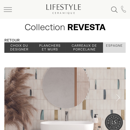
Collection
REVESTA
RETOUR
CHOIX DU
PLANCHERS
CARREAUX DE
ESPAGNE
DESIGNER
ET MURS
PORCELAINE