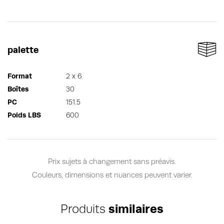
palette
Format
2 x 6
Boîtes
30
PC
151.5
Poids LBS
600
Prix sujets à changement sans préavis.
Couleurs, dimensions et nuances peuvent varier.
Produits
similaires