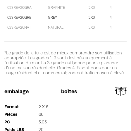
023REV26GRA
GRAPHITE
2X6
4
023REV26GRE
GREY
2X6
4
023REV26NAT
NATURAL
2X6
4
*Le grade de la tuile est de mieux comprendre son utilisation
appropriée. Les grades 1-2 sont destinés uniquement à
l’utilisation du mur. La 3e grade est bonne pour le plancher
d’une maison résidentielle. Grades 4-5 sont bons pour un
usage résidentiel et commercial; zones à trafic moyen à élevé.
embalage
boîtes
Format
2 X 6
Pièces
66
PC
5.05
Poids LBS
20