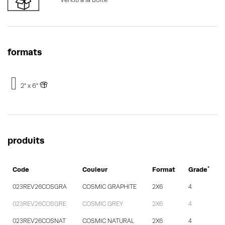
formats
2" x 6"
produits
*
Code
Couleur
Format
Grade
023REV26COSGRA
COSMIC GRAPHITE
2X6
4
023REV26COSGRE
COSMIC GREY
2X6
4
023REV26COSNAT
COSMIC NATURAL
2X6
4