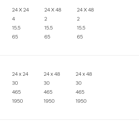
24 X 24
24 X 48
24 X 48
4
2
2
15.5
15.5
15.5
65
65
65
24 x 24
24 x 48
24 x 48
30
30
30
465
465
465
1950
1950
1950