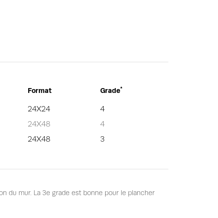
*
Format
Grade
24X24
4
24X48
4
24X48
3
tion du mur. La 3e grade est bonne pour le plancher