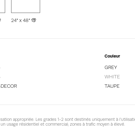
24" x 48"
Couleur
4
GREY
8
WHITE
8DECOR
TAUPE
isation appropriée. Les grades 1-2 sont destinés uniquement à l’utilisa
un usage résidentiel et commercial; zones à trafic moyen à élevé.